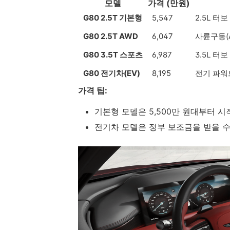
모델
가격 (만원)
G80 2.5T 기본형
5,547
2.5L 터
G80 2.5T AWD
6,047
사륜구동(A
G80 3.5T 스포츠
6,987
3.5L 터
G80 전기차(EV)
8,195
전기 파워트
가격 팁:
기본형 모델은 5,500만 원대부터 
전기차 모델은 정부 보조금을 받을 수