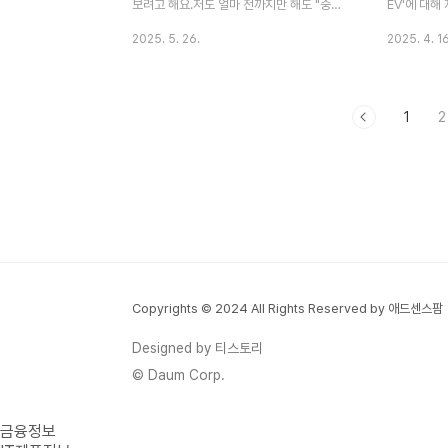
수 사유로 나눌 ..
집..
보려고 해요.저도 얼마 전까지만 해도 "중형
EV'에 대해
세단이 요즘 시대에 맞나?" 하는 생각이 들었
기차에 관심
2025. 5. 26.
2025. 4. 16
는데요. 하지만 2025 K5의 변화된 모습을
고 있었는데
보고 나서는 생각이 완전히 바뀌었어요. 특히
말 흥미롭더라
연비와 가격 경쟁력 면에서 정말 놀라운 발전
차이점과 옵
1
2
을 보여주고 있거든요!혹시 여러분도 이런 고
까지 살펴볼까
민 해보신 적 있나요?"K5 가격이 합리적일
격무쏘 EV는
까?""연비는 실제로 얼마나 나올까?""유지비
었습니다:스탠
가 부담스럽지 않을까?"오늘 이 글을 끝까지
4,800만원
읽으시면 이런 궁금증들이 모두 해결될 거예
의사양과 안전
요! 💪2025 K5 트림별 가격 완전 분석🚗
엣지 트림기본
가솔린 모델 가격표2.0 가솔린 (자연흡기)프
후)특징: 고
레스티지: 2,766만원노블레스: 3,129만원
요소 추가무
Copyrights © 2024 All Rights Reserved by 애드센스팜
시그니처: 3,522만원1.6 가솔린 터보프..
승용 전기차
수..
Designed by 티스토리
© Daum Corp.
금융정보