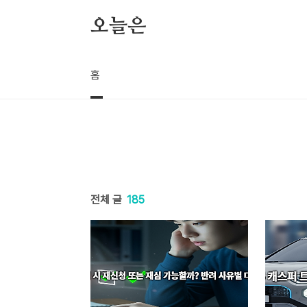
본문 바로가기
오늘은
홈
전체 글
185