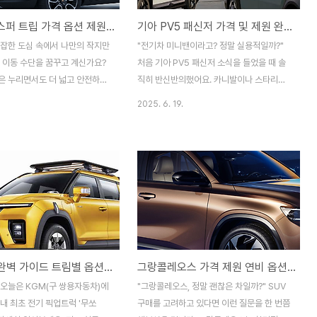
2026 캐스퍼 트립 가격 옵션 제원 주행거리 혜택
기아 PV5 패신저 가격 및 제원 완벽 정리 실구매가 3천만원대 전기 미니밴 솔직 후기
복잡한 도심 속에서 나만의 작지만
"전기차 미니밴이라고? 정말 실용적일까?"
한 이동 수단을 꿈꾸고 계신가요?
처음 기아 PV5 패신저 소식을 들었을 때 솔
은 누리면서도 더 넓고 안전하며,
직히 반신반의했어요. 카니발이나 스타리아
지 품은 차량을 찾으신다면, 오늘
같은 기존 미니밴들도 충분히 좋은데, 굳이
2025. 6. 19.
해 주셔야 합니다. 바로 2026
전기차로 바꿀 필요가 있을까 싶었거든요.하
와 캐스퍼 일렉트릭이 그 주인공
지만 실제 제원과 가격을 확인해보니 생각이
번에 새롭게 돌아온 2026 캐스
완전히 바뀌었습니다! 특히 보조금 적용 시
 연식 변경을 넘어, 고객분들이
실구매가가 3천만원대라는 점은 정말 충격적
 하는 기능들을 대폭 강화하며 상
이었어요. 오늘은 PV5 패신저에 대해 궁금해
올렸다고 해요. 특히 가솔린 모델
하시는 분들을 위해 가격부터 제원, 실구매
모델 모두 알찬 변화를 겪었다고
팁까지 모든 정보를 정리해드릴게요.PV5 패
터 저와 함께 꼼꼼히 파헤쳐 볼
신저란? 기아의 새로운 전기 미니밴기아
2026 캐스퍼, 무엇이 달라졌나요?
PV5 패신저는 기아가 새롭게 선보인 목적 기
무쏘 EV 완벽 가이드 트림별 옵션과 실제 사용자 경험
그랑콜레오스 가격 제원 연비 옵션 자동차세 실구매 전 알아야 할 모든 것
브리핑)최근 현대자동차는 2025
반 차량(PBV, Purpose Built Vehicle) 시
일, 2026년형 캐스퍼와 캐스퍼 일
리즈의 첫 번째 모델이에요. 쉽게 말해 특정
 오늘은 KGM(구 쌍용자동차)에
"그랑콜레오스, 정말 괜찮은 차일까?" SUV
식 출시하며 많은 분들의 이목을
용도에 최적화된 전기차라고 보시면 됩니다.
내 최초 전기 픽업트럭 '무쏘
구매를 고려하고 있다면 이런 질문을 한 번쯤