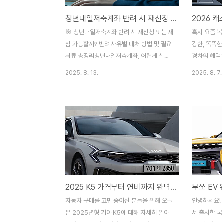
청년내일저축계좌 반려 시 재신청 또는 재심 가능할까? 반려 사유별 대처 방법 및 필요 서류 총정리
🎯 청년내일저축계좌 반려 시 재신청 또는 재
혹시 요즘 
심 가능할까? 반려 사유별 대처 방법 및 필요
강한, 똑똑
서류 총정리청년내일저축계좌, 어렵게 신청
경차의 혜택
했는데 혹시 ‘반려’ 통보를 받으셨나요? 기대
최신 기술까
2025. 8. 13.
2025. 8. 7.
했던 목돈 마련의 꿈이 좌절된 것 같아 마음
이야기에 집중
아프셨을 거예요. 하지만 아직 포기하긴 일러
년형 캐스퍼
요! 청년내일저축계좌는 충분히 재신청이나
이거든요!이
재도전이 가능하답니다. 반려 이유를 정확히
퍼는 단순한
파악하고, 전략적으로 다시 도전하면 분명 좋
정말 필요로
은 결과를 얻을 수 있을 거예요. 오늘은 여러
품성을 끌어
분의 궁금증을 속 시원히 해결해 드릴게요.
과 전기차 
🐣 청년내일저축계좌, 왜 반려되거나 해지될
하니, 지금부
까요? (반려/해지 사유 총정리)청년내일저축
까요? 🌟 
2025 K5 가격부터 연비까지 완벽 구매 가이드 실제 유지비 계산
계좌는 청년 자산 형성을 돕는 소중한 제도이
(최신 정보 
지만, 심사 기준이 있어 모든 신청이 승인되
년 7월 15
자동차 구매를 고민 중이신 분들을 위해 오늘
안녕하세요!
는 것은 아닙니다. 크게 반려 사유와 해지/환
렉트릭을 공
은 2025년형 기아 K5에 대해 자세히 알아
서 출시한 국